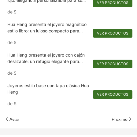
lujo: elegancia personalizable para su
VER PRODUCTOS
colección
de
$
Hua Heng presenta el joyero magnético
estilo libro: un lujoso compacto para
VER PRODUCTOS
recuerdos.1721984551582989
de
$
Hua Heng presenta el joyero con cajón
deslizable: un refugio elegante para
VER PRODUCTOS
adornos
de
$
Joyeros estilo base con tapa clásica Hua
Heng
VER PRODUCTOS
de
$
Aviar
Próximo