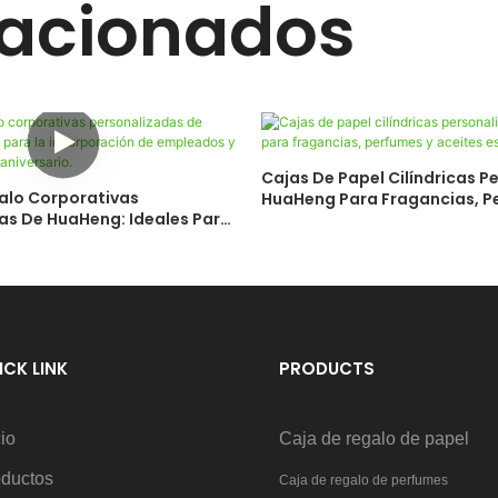
lacionados
Cajas De Papel Cilíndricas P
alo Corporativas
HuaHeng Para Fragancias, P
as De HuaHeng: Ideales Para
Aceites Esenciales
ción De Empleados Y
s De Aniversario.
ICK LINK
PRODUCTS
cio
Caja de regalo de papel
oductos
Caja de regalo de perfumes