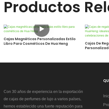
Productos Re
Cajas Magnéticas Personalizadas Estilo
Cajas De Reg
Libro Para Cosméticos De Hua Heng
Personalizad
La Incorpora
Celebracione
QU
Con 30 años de experiencia en la exportación
Ini
de cajas de perfumes de lujo a varios países,
Pr
hemos establecido una fuerte reputación para