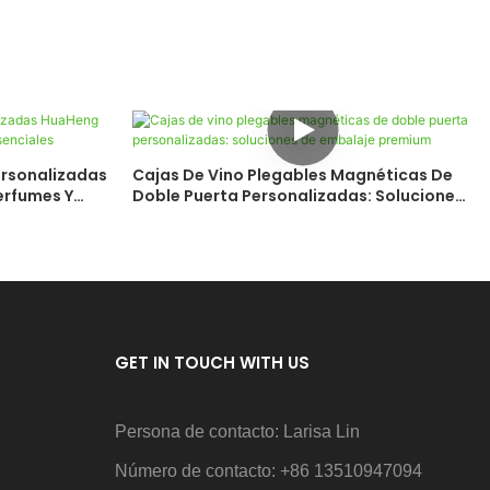
ersonalizadas
Cajas De Vino Plegables Magnéticas De
erfumes Y
Doble Puerta Personalizadas: Soluciones
De Embalaje Premium
GET IN TOUCH WITH US
Persona de contacto: Larisa Lin
Número de contacto: +86 13510947094