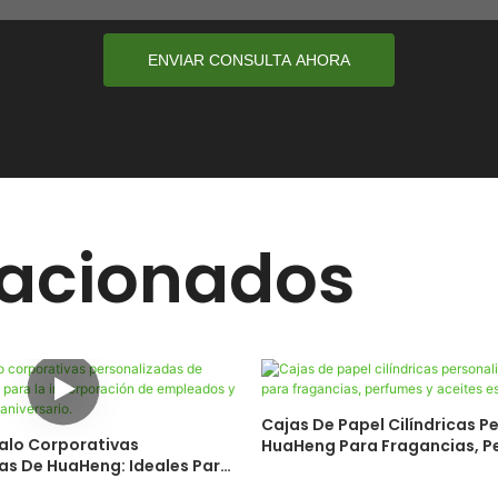
ENVIAR CONSULTA AHORA
lacionados
Cajas De Papel Cilíndricas P
alo Corporativas
HuaHeng Para Fragancias, P
as De HuaHeng: Ideales Para
Aceites Esenciales
ción De Empleados Y