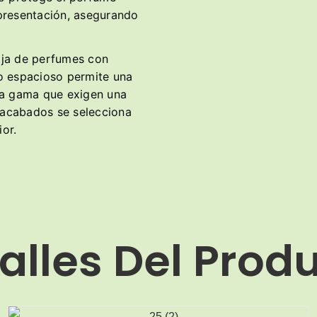
a presentación, asegurando
aja de perfumes con
eño espacioso permite una
ta gama que exigen una
y acabados se selecciona
ior.
alles Del Prod