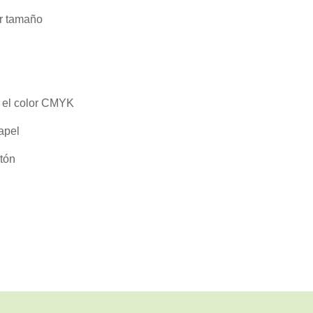
r tamaño
 el color CMYK
apel
rtón