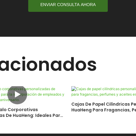
ENVIAR CONSULTA AHORA
lacionados
Cajas De Papel Cilíndricas P
alo Corporativas
HuaHeng Para Fragancias, P
as De HuaHeng: Ideales Para
Aceites Esenciales
ción De Empleados Y
s De Aniversario.