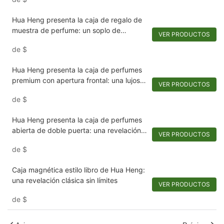
Hua Heng presenta la caja de regalo de
muestra de perfume: un soplo de
VER PRODUCTOS
elegancia
de
$
Hua Heng presenta la caja de perfumes
premium con apertura frontal: una lujosa
VER PRODUCTOS
reclinación1721923769388143
de
$
Hua Heng presenta la caja de perfumes
abierta de doble puerta: una revelación
VER PRODUCTOS
personalizable1721921395642194
de
$
Caja magnética estilo libro de Hua Heng:
una revelación clásica sin límites
VER PRODUCTOS
de
$