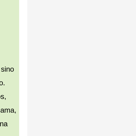
 sino
o.
os,
 gama,
una