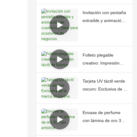
Invitación con pestaña
extraíble y animación
de cuadrícula: ideal
para ocasiones de
negocios
Folleto plegable
creativo: Impresión
táctil de Source
Tarjeta UV táctil verde
oscuro: Exclusiva de la
marca de joyería
Envase de perfume
con lámina de oro 3D:
lujo artístico