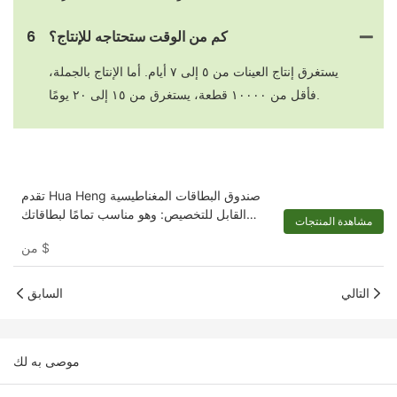
كم من الوقت ستحتاجه للإنتاج؟
6
يستغرق إنتاج العينات من ٥ إلى ٧ أيام. أما الإنتاج بالجملة،
فأقل من ١٠٠٠٠ قطعة، يستغرق من ١٥ إلى ٢٠ يومًا.
تقدم Hua Heng صندوق البطاقات المغناطيسية
القابل للتخصيص: وهو مناسب تمامًا لبطاقاتك
مشاهدة المنتجات
ودعواتك
$
من
التالي
السابق
موصى به لك