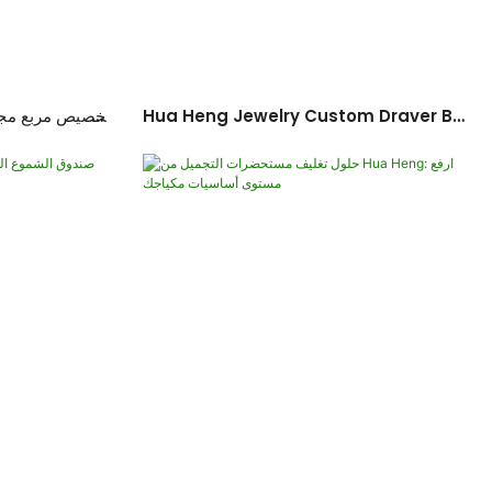
Hua Heng Jewelry Custom Draver Box
تخصيص مربع مجو
Packaging: حلول تصميم متكامل الدعم
للبيئة: محلو