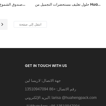
حلول تغليف مستحضرات التجميل من Hua
صندوق الشموع ا
Heng: ارفع مستوى أساسيات مكياجك
مزيج
GET IN TOUCH WITH US
جهة الاتصال: لاريسا لين
رقم الاتصال: +86 13510947094
@huahengpack.com
البريد الإلكتروني: larisa