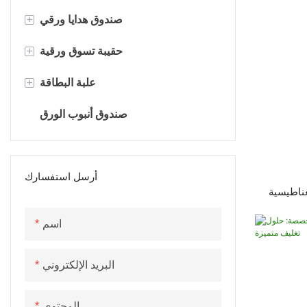
+
صندوق هدايا ورقي
+
علبة هدايا العطور
حقيبة تسوق ورقية
+
صندوق البوتيك
حقيبة هدايا فاخرة
علبة البطاقة
كيس ورق كرافت
صندوق مستحضرات التجميل مع
صندوق أنبوب الورق
البطاقة
علبة بطاقات الشوكولاتة
أرسل استفسارك
ناطيسية
صندوق البطاقة الورقية
نج
اسم
البريد الإلكتروني
المحتوى