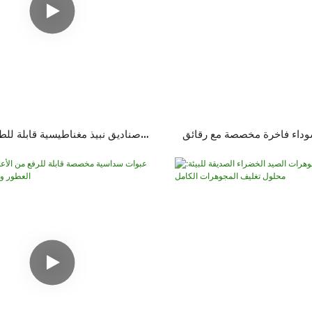
وداء فاخرة مخصصة مع رقائق
صناديق نبيذ مغناطيسية قابلة للط
اط متعددة للصناديق & ملحقات
مخصصة: حلول تغليف متمي
واقية