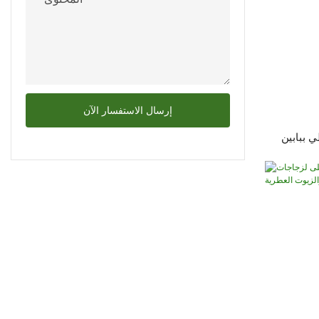
إرسال الاستفسار الآن
ي ببابين
زة