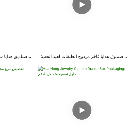
صندوق هدايا فاخر مزدوج الطبقات لعيد الحب:
صناديق هدايا س
تصميم مخصص للعلامة التجارية مع مرآة & تخزين
فضية/ذهبية: أنم
مزدوج السيناريوهات