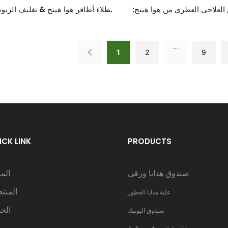
لعلاجي العطري من هوا هينج:
طلاء أظافر هوا هينج & تغليف الزيو
 من الأناقة والتنوع
تخصيص سلس
...
1
2
9
ICK LINK
PRODUCTS
صندوق هدايا ورقي
الم
المنت
علبة هدايا العطور
الخ
صندوق البوتيك