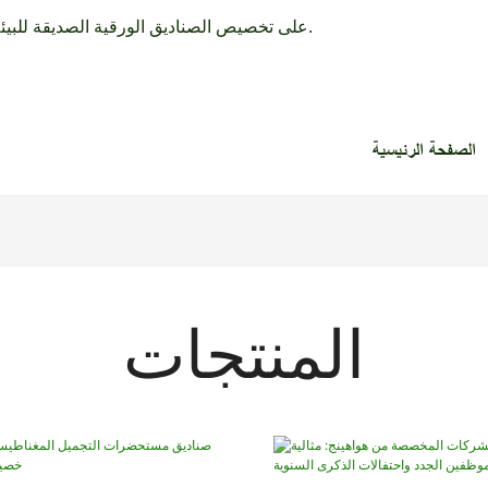
تركز HuaHeng Pack على تخصيص الصناديق الورقية الصديقة للبيئة وصناديق العطور الفاخرة لأكثر من 30 عامًا.
الصفحة الرئيسية
المنتجات