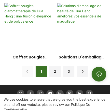
Custom Dather Box
Heng & Emballage
Packaging: Solution De
D'huile Essentielle :
Conception De Support
Personnalisation
Intégrée
Transparente
Coffret Bougies
Solutions D'emballage
D'aromathérapie De
De Beauté De Hua Heng :
Hua Heng : Une Fusion
Améliorez Vos Essentiels
1
2
3
D'élégance Et De
De Maquillage
Polyvalence
We use cookies to ensure that we give you the best experience
on and off our website. please review our
Politique De
Confidentialité