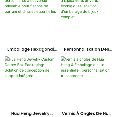
Feuille D'argent/or :
Design Personnalisé
Plusieurs Styles De
Avec Miroir &
Boîtes & Inserts De
Rangement Double
Protection
Scénario
Emballage Hexagonal
Personnalisation Des
Personnalisé À
Boîtes À Bijoux Verts Et
Couvercle Relevable
Verts Écologiques:
Pour Flacons De Parfum
Solution D'emballage De
Et D'huiles Essentielles
Bijoux Complet
Hua Heng Jewelry
Vernis À Ongles De Hua