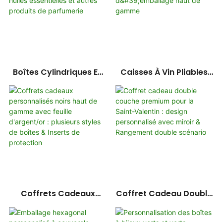
Employés Et Les
Célébrations
D'anniversaire
Boîtes Cylindriques En
Caisses À Vin Pliables
Papier Personnalisées
Magnétiques À Double
HuaHeng Pour Parfums,
Porte Personnalisées :
Huiles Essentielles Et
Solutions D'emballage
Autres Produits De
Haut De Gamme
Parfumerie
Coffrets Cadeaux
Coffret Cadeau Double
Personnalisés Noirs
Couche Premium Pour
Haut De Gamme Avec
La Saint-Valentin :