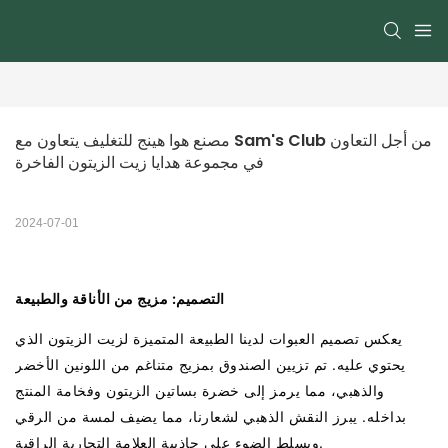
مصنع هوا هينج للتغليف يتعاون مع Sam's Club من أجل التعاون 
في مجموعة هدايا زيت الزيتون الفاخرة
2024-07-01
التصميم: مزيج من الأناقة والطبيعة
يعكس تصميم العبوات لدينا الطبيعة المتميزة لزيت الزيتون الذي
يحتوي عليه. تم تزيين الصندوق بمزيج متناغم من اللونين الأخضر
والذهبي، مما يرمز إلى خضرة بساتين الزيتون وفخامة المنتج
بداخله. يبرز النقش الذهبي لشعارنا، مما يضيف لمسة من الرقي
ويسلط الضوء على جاذبية العلامة التجارية الراقية.