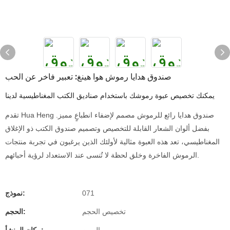
صندوق هدايا رموش هوا هينغ: تعبير فاخر عن الحب
يمكنك تخصيص عبوة رموشك باستخدام صناديق الكتب المغناطيسية لدينا
تقدم Hua Heng صندوق هدايا رائع للرموش مصمم لإضفاء انطباعٍ مميز.
بفضل ألوان الشعار القابلة للتخصيص وتصميم صندوق الكتب ذو الإغلاق
المغناطيسي، تعد هذه العبوة مثالية لأولئك الذين يرغبون في تجربة منتجات
الرموش الفاخرة وخلق لحظة لا تُنسى عند الاستعداد لرؤية أحبائهم.
071
نموذج:
تخصيص الحجم
الحجم: