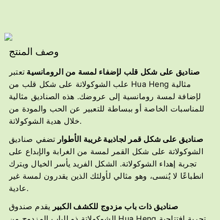
وصف المنتج
صناديق على شكل قلب لإضفاء لمسة من الرومانسية
تعتبر
علب الشوكولاتة على شكل قلب من Hua Heng مثالية
لإضافة لمسة رومانسية إلى عروضك. هذه الصناديق مثالية
للمناسبات الخاصة أو ببساطة للتعبير عن الحب والمودة من
خلال هدية الشوكولاتة.
صناديق على شكل قمر لجاذبية غريبة الأطوار
تضفي صناديق
الشوكولاتة على شكل القمر لمسة من الغرابة والإبداع على
تجربة إهداء الشوكولاتة. الشكل الفريد يأسر الخيال ويترك
انطباعًا لا يُنسى، وهو مثالي لأولئك الذين يقدرون لمسة غير
عادية.
صناديق ذات باب مزدوج للكشف الكبير
يقدم صندوق
الشوكولاتة ذو الباب المزدوج من Hua Heng تجربة افتتاحية