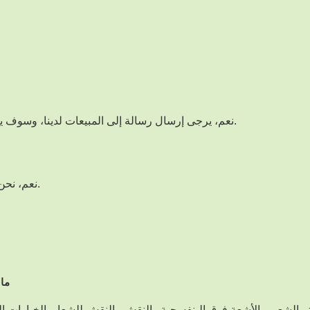
نعم، يرجى إرسال رسالة إلى المبيعات لدينا، وسوف يقومون بإنشاء دردشة لفريق المصممين للحصول على المساعدة.
نعم، نحن نشجعك على طلب عينة لتقييم جودة وملاءمة الصندوق لمنتجك.
ما 
والشعور بالأشعة فوق البنفسجية والنقش والنقش للشعار. الخيارات الفري