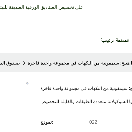
تركز HuaHeng Pack على تخصيص الصناديق الورقية الصديقة للبيئة وصناديق العطور الفاخرة لأكثر من 30 عامًا.
الصفحة الرئيسية
وا هينج: سيمفونية من النكهات في مجموعة واحدة فاخرة
صندوق البو
نج: سيمفونية من النكهات في مجموعة واحدة فاخرة
ا الشوكولاتة متعددة الطبقات والقابلة للتخصيص
022
نموذج: