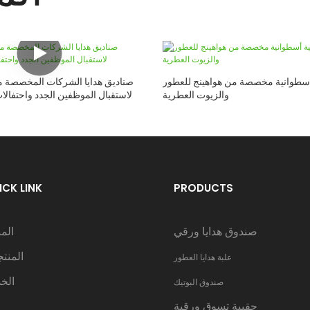
أسطوانية مخصصة من هواهينج للعطور
صناديق هدايا الشركات المخصصة من 
والزيوت العطرية
لاستقبال الموظفين الجدد واحتفالا
ICK LINK
PRODUCTS
صندوق هدايا ورقي
الم
المنت
علبة هدايا العطور
الخ
صندوق البوتيك
حقيبة تسوق ورقية