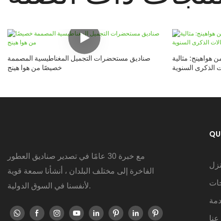
هواهينج: مثالية
صناديق مستحضرات التجميل المغناطيسية المصممة
ت الذكرى السنوية
خصيصًا من هوا هينج
QU
مع خبرة 30 عامًا في تصدير صناديق العطور
نزل
الفاخرة إلى مختلف البلدان ، أنشأنا سمعة قوية
جات
لأنفسنا في السوق الدولية.
دمة
عنا