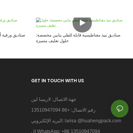
صناديق نبيذ مغناطيسية قابلة للطي ببابين مخصصة:
صناديق ورقية 
حلول تغليف متميزة
GET IN TOUCH WITH US
جهة الاتصال: لاريسا لين
رقم الاتصال: +86 13510947094
@huahengpack.com
البريد الإلكتروني: larisa
ال WhatsApp: +86 13510947094