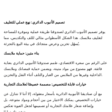
تصميم الأنبوب الدائري: نهج عملي للتغليف
يوفر تصميم الأنبوب الدائري لصندوقنا طريقة عملية وموفرة للمساحة
لتغليف ملابسك. هذا الشكل الأسطواني مثالي لللف والتكديس، مما
يُسهّل تخزين وعرض منتجاتك في بيئة البيع بالتجزئة.
بناء متين: حماية ملابسك
على الرغم من سعره الاقتصادي، صُمم صندوقنا الأنبوبي الدائري بعناية
فائقة. فهو مصنوع من مواد متينة، ويضمن حماية قمصانك وملابسك
الداخلية وغيرها من الملابس من الغبار والتلف أثناء النقل والتخزين.
خيارات قابلة للتخصيص: مصممة خصيصًا لعلامتك التجارية
مع أن صناديقنا الأنبوبية الدائرية بأسعار معقولة، إلا أننا لا نتنازل عن
خيارات التخصيص. يمكنك الاختيار من بين أحجام ومواد متنوعة، بل
وإضافة شعار علامتك التجارية أو تصميمها لجعل العبوة تعكس
شخصيتك تمامًا.