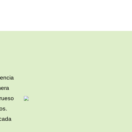
lencia
mera
grueso
jos.
 cada