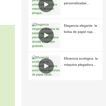
personalizadas
artísticas: una obra
maestra en cada
pliegue
Elegancia elegante: la
bolsa de papel roja
súper premium con
lámina dorada y
logotipo grabado
Eficiencia ecológica: la
máquina plegadora
automática de bolsas
de papel verde