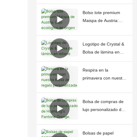
Bolso tote premium
Maispa de Austria:
Lujo ecológico de
origen
Logotipo de Crystal &
Bolsa de lámina en
relieve
Respira en la
primavera con nuestra
bolsa de regalo
personalizada
Bolsa de compras de
lujo personalizado de
Huaheng's Pantone
Orange.
Bolsas de papel