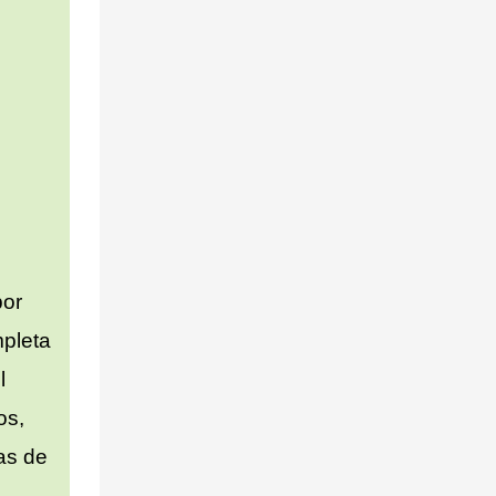
por
mpleta
l
os,
as de