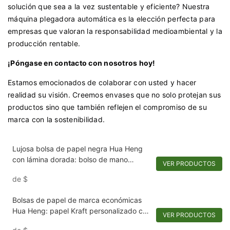
solución que sea a la vez sustentable y eficiente? Nuestra
máquina plegadora automática es la elección perfecta para
empresas que valoran la responsabilidad medioambiental y la
producción rentable.
¡Póngase en contacto con nosotros hoy!
Estamos emocionados de colaborar con usted y hacer
realidad su visión. Creemos envases que no solo protejan sus
productos sino que también reflejen el compromiso de su
marca con la sostenibilidad.
Lujosa bolsa de papel negra Hua Heng
con lámina dorada: bolso de mano
VER PRODUCTOS
exclusivo con materiales inspirados en
de
$
Chanel
Bolsas de papel de marca económicas
Hua Heng: papel Kraft personalizado con
VER PRODUCTOS
asas de cuero sintético