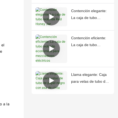
Contención elegante:
La caja de tubo
redonda Red Honey
Jar
Contención eficiente:
 el
La caja de tubo
te
redondo económica
para mezcladores
eléctricos
Llama elegante: Caja
u
para velas de tubo de
papel negro con asa
de cinta
o a la