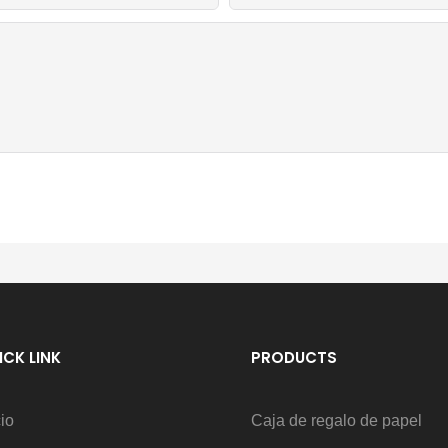
ICK LINK
PRODUCTS
cio
Caja de regalo de papel