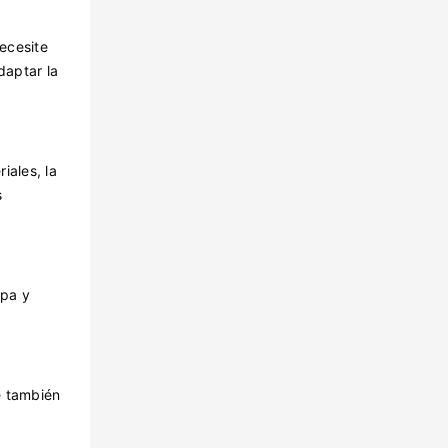
ecesite
daptar la
iales, la
s
apa y
e también