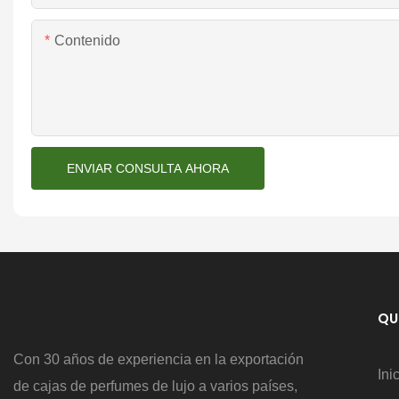
Contenido
ENVIAR CONSULTA AHORA
QU
Con 30 años de experiencia en la exportación
Ini
de cajas de perfumes de lujo a varios países,