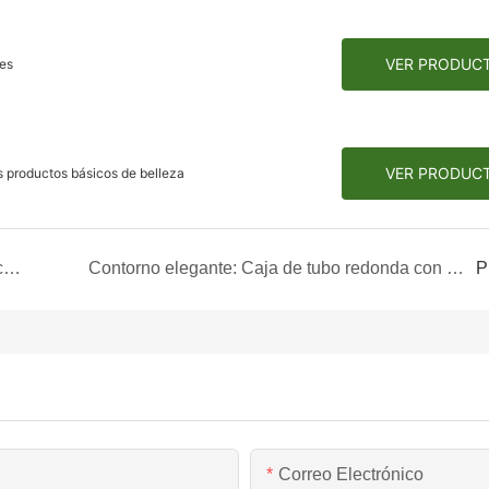
VER PRODUC
tes
VER PRODUC
s productos básicos de belleza
Embalaje económico: la caja de tubo redonda económica para prendas de vestir
Contorno elegante: Caja de tubo redonda con estampado de rayas negras
P
Correo Electrónico