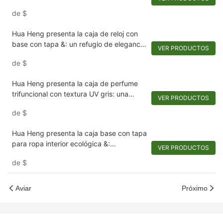
variedad de belleza
de
$
Hua Heng presenta la caja de reloj con
base con tapa &: un refugio de elegancia
VER PRODUCTOS
y preservación
de
$
Hua Heng presenta la caja de perfume
trifuncional con textura UV gris: una
VER PRODUCTOS
fusión de elegancia y funcionalidad
de
$
Hua Heng presenta la caja base con tapa
para ropa interior ecológica &:
VER PRODUCTOS
comodidad en el abrazo de la naturaleza
de
$
Aviar
Próximo