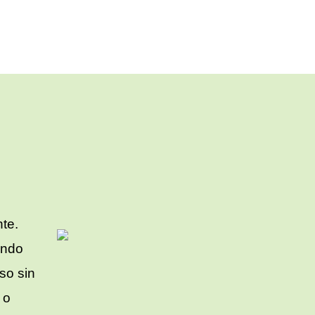
te.
ando
so sin
 o