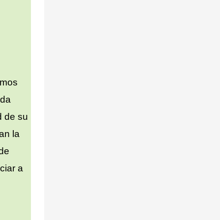
cemos
ada
d de su
an la
 de
ciar a