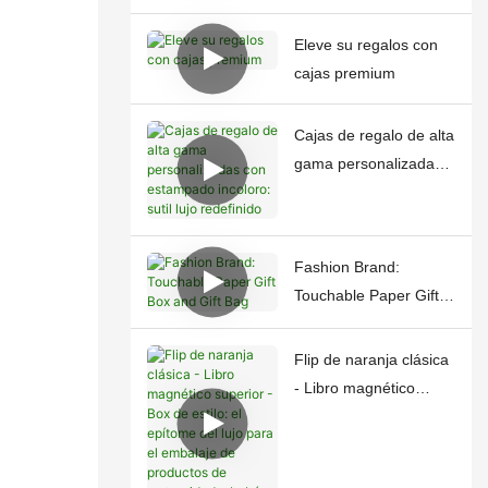
Eleve su regalos con
cajas premium
Cajas de regalo de alta
gama personalizadas
con estampado
incoloro: sutil lujo
redefinido
Fashion Brand:
Touchable Paper Gift
Box and Gift Bag
Flip de naranja clásica
- Libro magnético
superior - Box de
estilo: el epítome del
lujo para el embalaje