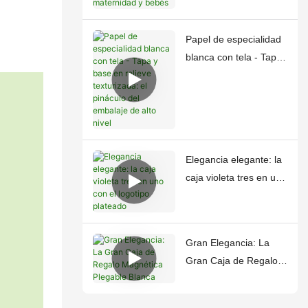
de productos de
maternidad y bebés
Papel de especialidad
blanca con tela - Tapa
y base en relieve
texturizada: el pináculo
del embalaje de alto
nivel
Elegancia elegante: la
caja violeta tres en uno
con el logotipo
plateado
Gran Elegancia: La
Gran Caja de Regalo
Magnética Plegable
Blanca