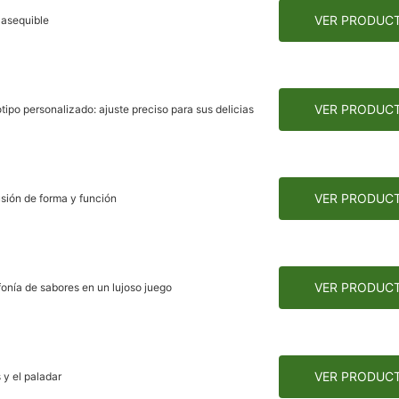
VER PRODUC
 asequible
VER PRODUC
ipo personalizado: ajuste preciso para sus delicias
VER PRODUC
usión de forma y función
VER PRODUC
fonía de sabores en un lujoso juego
VER PRODUC
 y el paladar