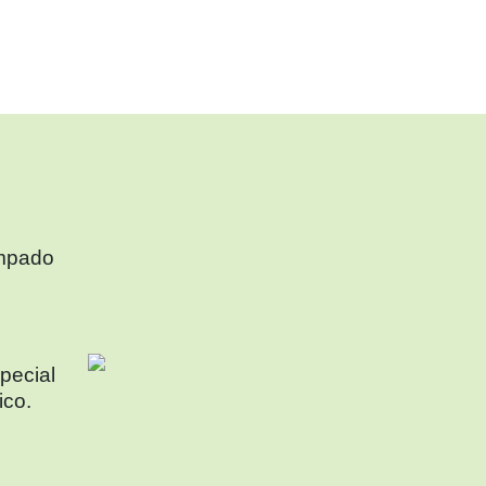
ampado
special
ico.