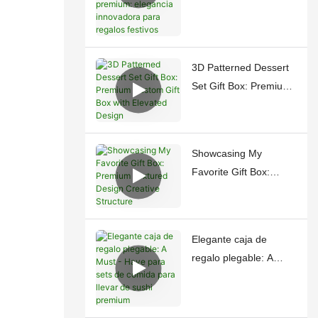
alumno premium:
elegancia innovadora
para regalos festivos
3D Patterned Dessert
Set Gift Box: Premium
Custom Gift Box with
Elevated Design
Showcasing My
Favorite Gift Box:
Premium Textured
Design <000000>
Creative Structure
Elegante caja de
regalo plegable: A
Must - Have para sets
de comida para llevar
de sushi premium