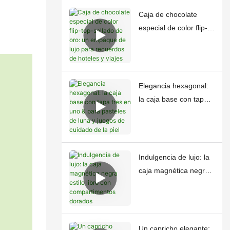
Caja de chocolate
especial de color flip-
top-sellado de oro: un
empaque de lujo para
recuerdos de hoteles y
viajes
Elegancia hexagonal:
la caja base con tapa
tres en uno & para
pasteles de luna y
juegos de cuidado de
la piel
Indulgencia de lujo: la
caja magnética negra
estilo libro con
compartimentos
dorados
Un capricho elegante: