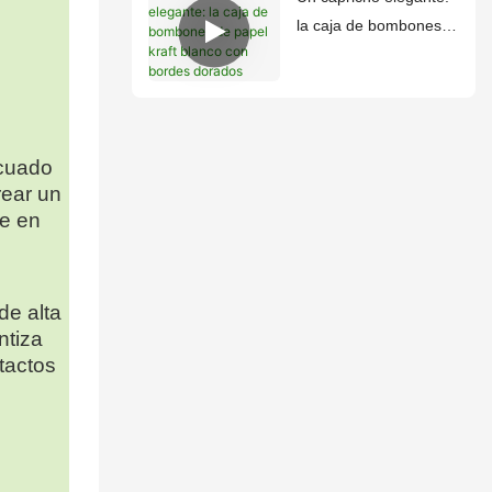
la caja de bombones
de papel kraft blanco
con bordes dorados
ecuado
rear un
te en
o
de alta
ntiza
tactos