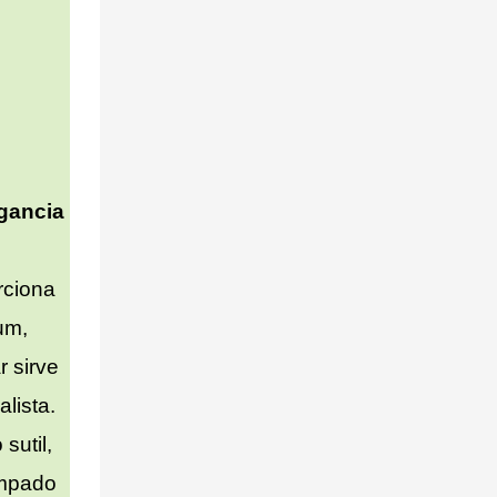
egancia
rciona
um,
r sirve
lista.
sutil,
ampado