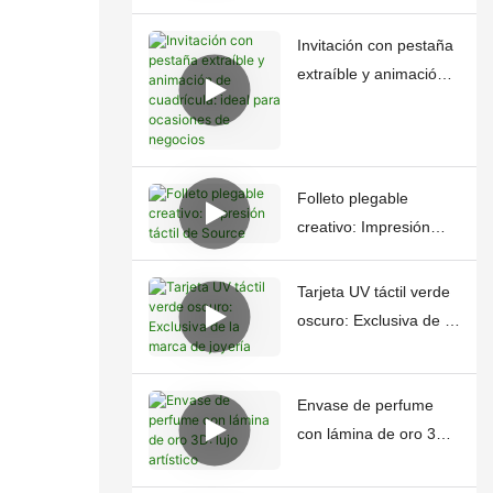
Invitación con pestaña
extraíble y animación
de cuadrícula: ideal
para ocasiones de
negocios
Folleto plegable
creativo: Impresión
táctil de Source
Tarjeta UV táctil verde
oscuro: Exclusiva de la
marca de joyería
Envase de perfume
con lámina de oro 3D:
lujo artístico