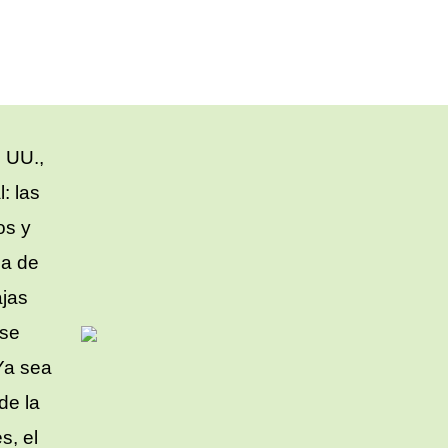
 UU.,
: las
os y
ia de
ajas
ose
 Ya sea
de la
s, el