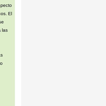
specto
os. El
se
 las
as
co