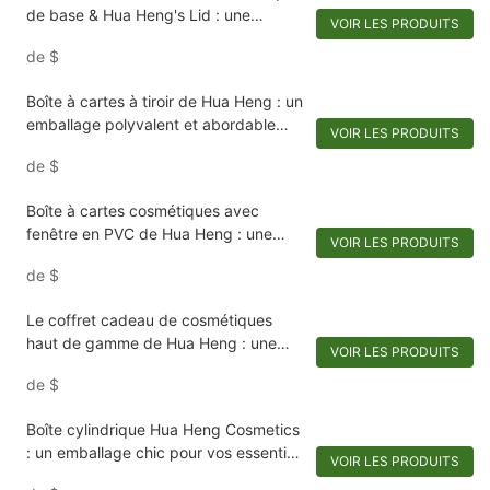
de base & Hua Heng's Lid : une
VOIR LES PRODUITS
gamme tentante de beauté
de
$
Boîte à cartes à tiroir de Hua Heng : un
emballage polyvalent et abordable
VOIR LES PRODUITS
pour les parfums et les cosmétiques
de
$
Boîte à cartes cosmétiques avec
fenêtre en PVC de Hua Heng : une
VOIR LES PRODUITS
vision claire de l'élégance
de
$
Le coffret cadeau de cosmétiques
haut de gamme de Hua Heng : une
VOIR LES PRODUITS
merveille en miroir pour votre routine
de
$
beauté
Boîte cylindrique Hua Heng Cosmetics
: un emballage chic pour vos essentiels
VOIR LES PRODUITS
de beauté