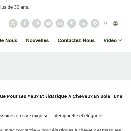
lus de 30 ans.
De Nous
Nouvelles
Contactez-Nous
Vidéo
e Pour Les Yeux Et Élastique À Cheveux En Soie : Une
soires en soie exquise - Intemporelle et élégante
u avec couvercle & pour élastiques à cheveux et masques