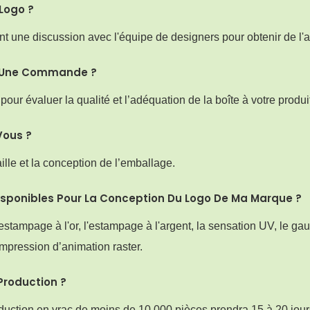
Logo ?
nt une discussion avec l'équipe de designers pour obtenir de l'a
r Une Commande ?
r évaluer la qualité et l’adéquation de la boîte à votre produit
Vous ?
ille et la conception de l’emballage.
isponibles Pour La Conception Du Logo De Ma Marque ?
ampage à l'or, l'estampage à l'argent, la sensation UV, le gauf
’impression d’animation raster.
Production ?
oduction en vrac de moins de 10 000 pièces prendra 15 à 20 jour