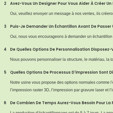
2
Avez-Vous Un Designer Pour Vous Aider À Créer Un 
Oui, veuillez envoyer un message à nos ventes, ils créero
3
Puis-Je Demander Un Échantillon Avant De Passe
Oui, nous vous encourageons à demander un échantillon pou
4
De Quelles Options De Personnalisation Disposez-
Nous pouvons personnaliser la structure, le matériau, la ta
5
Quelles Options De Processus D'impression Sont D
Notre usine vous propose des options normales comme l'est
l’impression raster 3D, l’impression par gravure laser et l
6
De Combien De Temps Aurez-Vous Besoin Pour La 
La production d'échantillonnage est de 5 à 7 jours. La pr