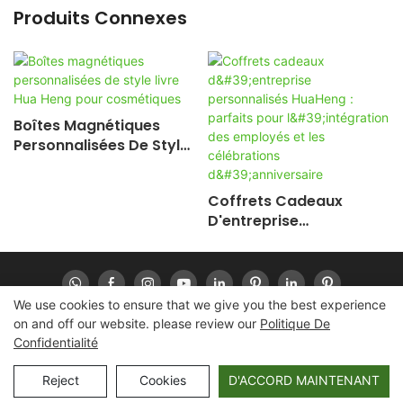
Produits Connexes
Boîtes Magnétiques
Personnalisées De Style
Livre Hua Heng Pour
Cosmétiques
Coffrets Cadeaux
D'entreprise
Personnalisés HuaHeng :
Parfaits Pour
L'intégration Des
Employés Et Les
We use cookies to ensure that we give you the best experience
Célébrations
on and off our website. please review our
Politique De
D'anniversaire
Confidentialité
Copyright © 2026 Huaheng-
www.huahengpack.com
|
Plan du site
|
Politique de confidentialité
Reject
Cookies
D'ACCORD MAINTENANT