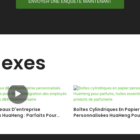
ENVOYER UNE ENQUÊTE MAINTENANT
nexes
eaux D'entreprise
Boîtes Cylindriques En Papier
 HuaHeng : Parfaits Pour
Personnalisées HuaHeng Pou
 Des Employés Et Les
Huiles Essentielles Et Autres 
 D'anniversaire
Parfumerie