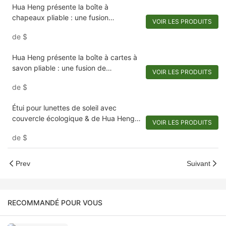
Hua Heng présente la boîte à
chapeaux pliable : une fusion
VOIR LES PRODUITS
d'économie d'espace et de
de
$
personnalisation
Hua Heng présente la boîte à cartes à
savon pliable : une fusion de
VOIR LES PRODUITS
personnalisation et de commodité
de
$
Étui pour lunettes de soleil avec
couvercle écologique & de Hua Heng :
VOIR LES PRODUITS
durabilité sur mesure
de
$
Prev
Suivant
RECOMMANDÉ POUR VOUS