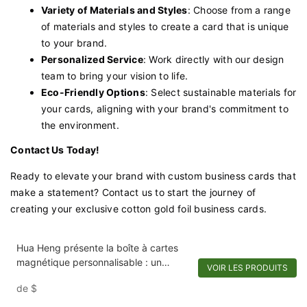
Variety of Materials and Styles
: Choose from a range
of materials and styles to create a card that is unique
to your brand.
Personalized Service
: Work directly with our design
team to bring your vision to life.
Eco-Friendly Options
: Select sustainable materials for
your cards, aligning with your brand's commitment to
the environment.
Contact Us Today!
Ready to elevate your brand with custom business cards that
make a statement? Contact us to start the journey of
creating your exclusive cotton gold foil business cards.
Hua Heng présente la boîte à cartes
magnétique personnalisable : un
VOIR LES PRODUITS
ajustement parfait pour vos cartes et
de
$
invitations