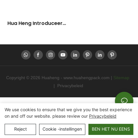
Hua Heng Introduceert
De Opvouwbare
Zeepkartondoos: Een
Combinatie Van
Maatwerk En Gemak
Copyright © 2026 Huaheng -
www.huahengpack.com
|
Sitemap
|
Privacybeleid
We use cookies to ensure that we give you the best experience
on and off our website. please review our
Privacybeleid
Reject
Cookie -instellingen
BEN HET NU EENS