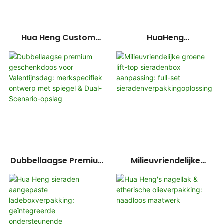
Hua Heng Custom
HuaHeng
Magnetische Boek-Stijl
Gepersonaliseerde
Dozen Voor Cosmetica
Zakelijke
Geschenkdozen: Ideaal
Voor Onboarding Van
Werknemers En
Jubileumvieringen
Dubbellaagse Premium
Milieuvriendelijke
Geschenkdoos Voor
Groene Lift-Top
Valentijnsdag:
Sieradenbox
Merkspecifiek Ontwerp
Aanpassing: Full-Set
Met Spiegel & Dual-
Sieradenverpakkingopl
Scenario-Opslag
Ossing