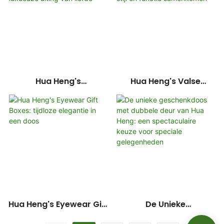
Elegantie En
Upbenodigdheden Naar
Veelzijdigheid
Een Hoger Niveau
Hua Heng's
Hua Heng's Valse
Wimpergeschenkdoos:
Wimpergeschenkdozen:
Een Luxueuze Uiting Van
Waar Stijl En Functie
Liefde
Samenkomen
Hua Heng's Eyewear Gift
De Unieke
Boxes: Tijdloze Elegantie
Geschenkdoos Met