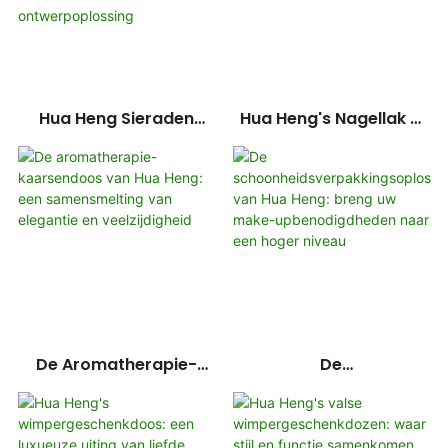
Hua Heng Sieraden
Hua Heng's Nagellak &
Aangepaste
Etherische
Ladeboxverpakking:
Olieverpakking:
Geïntegreerde
Naadloos Maatwerk
Ondersteunende
Ontwerpoplossing
De Aromatherapie-
De
Kaarsendoos Van Hua
Schoonheidsverpakking
Heng: Een
Soplossingen Van Hua
Samensmelting Van
Heng: Breng Uw Make-