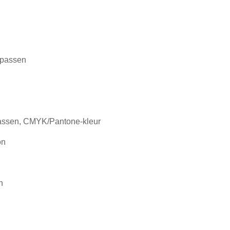
npassen
assen, CMYK/Pantone-kleur
on
n