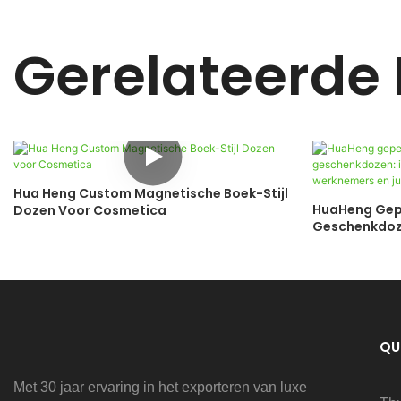
Gerelateerde
Hua Heng Custom Magnetische Boek-Stijl
HuaHeng Gepe
Dozen Voor Cosmetica
Geschenkdoze
Van Werkneme
QU
Met 30 jaar ervaring in het exporteren van luxe