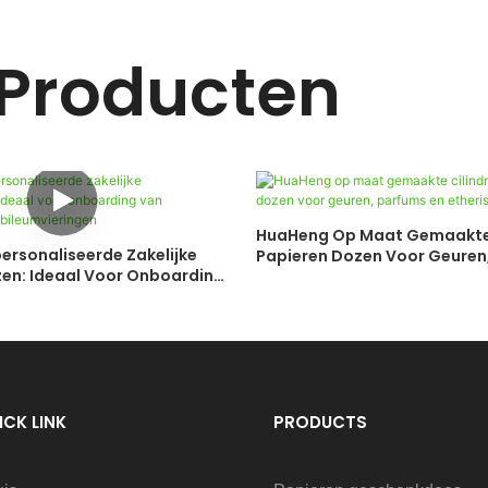
 Producten
HuaHeng Op Maat Gemaakte 
rsonaliseerde Zakelijke
Papieren Dozen Voor Geuren,
n: Ideaal Voor Onboarding
Etherische Oliën
rs En Jubileumvieringen
ICK LINK
PRODUCTS