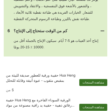
، والشعور بالأشعة فوق البنفسجية ، والانتقاد والتشويش
للشعار. الخيارات الفريدة هي طباعة نقطية ثلاثية الأبعاد ،
طباعة نقش بالليزر وطباعة الرسوم المتحركة النقطية.
كم من الوقت ستحتاج إلى الإنتاج؟
6
إنتاج أخذ العينات هو 5-7 أيام. سيكون الإنتاج بالجملة أقل من
10000 ٪ 15-20 يومًا.
حقيبة ورقية للعطور صديقة للبيئة من Hua Heng
بمقبض مثقوب - عبوة أنيقة وقابلة للتحلل
مشاهدة المنتجات
$
من
حقيبة Hua Heng الورقية السوداء الفاخرة مع
رقائق ذهبية - حقيبة يد راقية مصنوعة من مواد
مشاهدة المنتجات
مستوحاة من شانيل