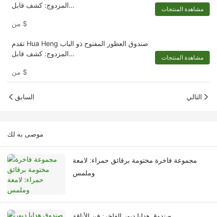
المزدوج: كشف قابل
مشاهدة المنتجات
للتخصيص-1721921395642194
$
من
تقدم Hua Heng صندوق العطور المفتوح ذو الباب
المزدوج: كشف قابل
مشاهدة المنتجات
للتخصيص-1721920680296102
$
من
التالي
السابق
موصى به لك
مجموعة فاخرة مختومة برقائق حمراء: لامعة
وملمس
صندوق هدايا ديور الفاخر: فن الأناقة