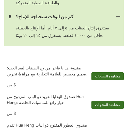
والطباعة النقطية المتحركة.
كم من الوقت ستحتاجه للإنتاج؟
6
يستغرق إنتاج العينات من ٥ إلى ٧ أيام. أما الإنتاج بالجملة،
فأقل من ١٠٠٠٠ قطعة، يستغرق من ١٥ إلى ٢٠ يومًا.
صندوق هدايا فاخر مزدوج الطبقات لعيد الحب:
تصميم مخصص للعلامة التجارية مع مرآة & تخزين
مشاهدة المنتجات
مزدوج السيناريوهات
$
من
صندوق الهدايا الفريد ذو الباب المزدوج من Hua
Heng: خيار رائع للمناسبات الخاصة
مشاهدة المنتجات
$
من
تقدم Hua Heng صندوق العطور المفتوح ذو الباب