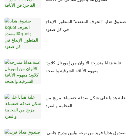
صندوق هدايا "الحرف المعقدة" المتطور: الإبداع
في كل صعود
علبة هدايا متدرجة الألوان من إمورتال كلاود:
مفهوم الأناقة الشرقية والصحة
علبة هدايا على شكل صدفة خنفساء: مزيج من
الفخامة والتفرد
صندوق هدايا فريد من نوعه ببابين ودرج جانبي: