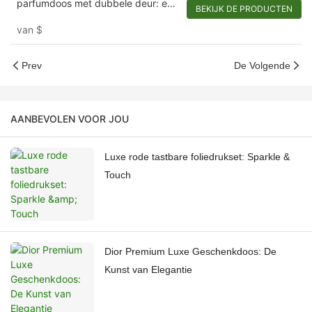
parfumdoos met dubbele deur: een
BEKIJK DE PRODUCTEN
aanpasbare
van
$
onthulling1721920680296102
Prev
De Volgende
AANBEVOLEN VOOR JOU
Luxe rode tastbare foliedrukset: Sparkle &
Touch
Dior Premium Luxe Geschenkdoos: De
Kunst van Elegantie