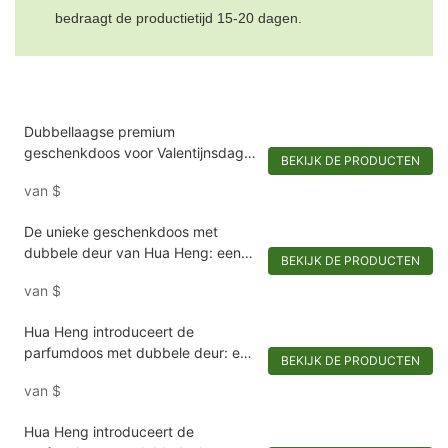
bedraagt ​​de productietijd 15-20 dagen.
Dubbellaagse premium
geschenkdoos voor Valentijnsdag:
BEKIJK DE PRODUCTEN
merkspecifiek ontwerp met spiegel
van
$
& Dual-Scenario-opslag
De unieke geschenkdoos met
dubbele deur van Hua Heng: een
BEKIJK DE PRODUCTEN
spectaculaire keuze voor speciale
van
$
gelegenheden
Hua Heng introduceert de
parfumdoos met dubbele deur: een
BEKIJK DE PRODUCTEN
aanpasbare
van
$
onthulling1721921395642194
Hua Heng introduceert de