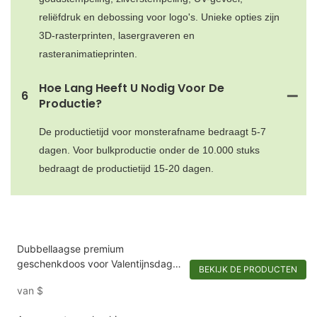
reliëfdruk en debossing voor logo's. Unieke opties zijn
3D-rasterprinten, lasergraveren en
rasteranimatieprinten.
Hoe Lang Heeft U Nodig Voor De
6
Productie?
De productietijd voor monsterafname bedraagt ​​5-7
dagen. Voor bulkproductie onder de 10.000 stuks
bedraagt ​​de productietijd 15-20 dagen.
Dubbellaagse premium
geschenkdoos voor Valentijnsdag:
BEKIJK DE PRODUCTEN
merkspecifiek ontwerp met spiegel
van
$
& Dual-Scenario-opslag