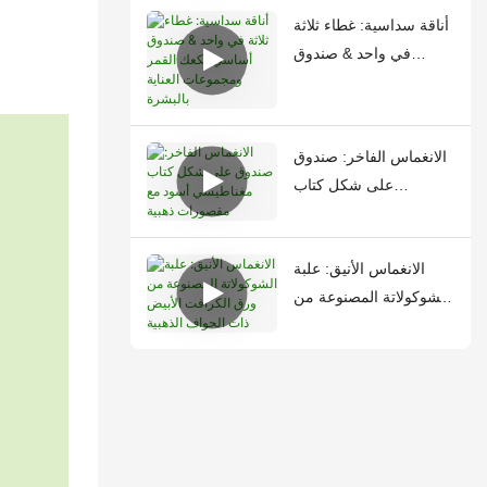
أناقة سداسية: غطاء ثلاثة
في واحد & صندوق
أساسي لكعك القمر
ومجموعات العناية
بالبشرة
الانغماس الفاخر: صندوق
على شكل كتاب
مغناطيسي أسود مع
مقصورات ذهبية
الانغماس الأنيق: علبة
الشوكولاتة المصنوعة من
ورق الكرافت الأبيض ذات
الحواف الذهبية