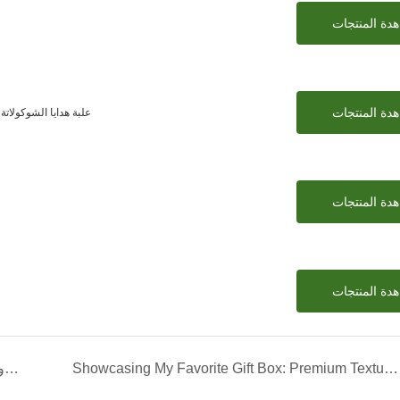
دة المنتجات
دة المنتجات
علبة هدايا الشوكولات
دة المنتجات
دة المنتجات
Showcasing My Favorite Gift Box: Premium Textured Design <000000> Creative Structure
صندوق شوكولاتة خاص بالذهب الأسود ذو الذهب الأسود: عبوة فاخرة للفندق والسفر التذكاري