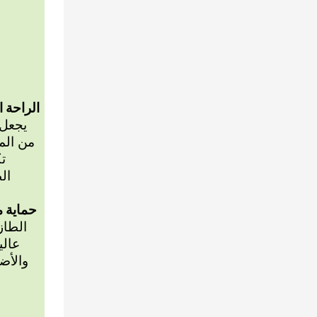
الراحة ا
يجعل 
من الم
ت
ال
حماية 
الطاز
عالي
والأض