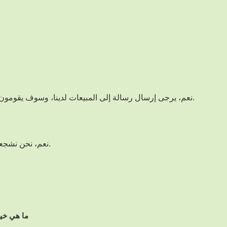
نعم، يرجى إرسال رسالة إلى المبيعات لدينا، وسوف يقومون بإنشاء دردشة لفريق المصممين للحصول على المساعدة.
نعم، نحن نشجعك على طلب عينة لتقييم جودة وملاءمة الصندوق لمنتجك.
ما هي خيا