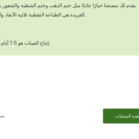
يقدم لك مصنعنا خيارًا عاديًا مثل ختم الذهب وختم الشظية والشعور 
الفريدة هي الطباعة النقطية ثلاثية الأبعاد والطباعة بالنقش بالليزر وطباعة الرسوم المتحركة النقطية.
إنتاج العينات هو 5-7 أيام. الإنتاج بالجملة أقل من 10,000 قطعة سيكون 15-20 يومًا.
دة المنتجات
تقدم