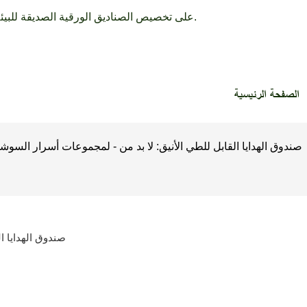
تركز HuaHeng Pack على تخصيص الصناديق الورقية الصديقة للبيئة وصناديق العطور الفاخرة لأكثر من 30 عامًا.
الصفحة الرئيسية
صندوق الهدايا القابل للطي الأنيق: لا بد من - لمجموعات أسرار السوش
صندوق الهدايا ا