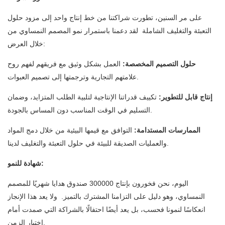
على مر السنين، تطورت شراكتنا من خط إنتاج واحد إلى مزود حلول
التعبئة والتغليف الشاملة لقد دعمنا باستمرار نمو المصمم النمساوي من
خلال العرض:
حلول التصميم المخصصة:
العمل بشكل وثيق مع فريقهم لفهم روح
علامتهم التجارية وترجمتها إلى تصميم العبوات.
إنتاج قابل للتطوير:
تكييف قدراتنا الإنتاجية لتلبية الطلب المتزايد، وضمان
التسليم في الوقت المناسب دون المساس بالجودة.
الممارسات المستدامة:
التوافق مع قيمها البيئية من خلال دمج المواد
والعمليات الصديقة للبيئة في حلول التعبئة والتغليف لدينا.
شهادة للنمو:
اليوم، نحن فخورون بإنتاج 300000 صندوق هدايا شهريًا للمصمم
النمساوي، وهو دليل على التزامنا المشترك بالتميز. ولا يعد هذا الإنجاز
انعكاسًا لنمونا فحسب، بل يعد أيضًا احتفالًا بالشراكة التي صمدت أمام
اختبار الزمن.