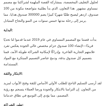
لحلول التغليف المخصصة، بمشاركة القصة الملهمة لشراكتنا مع مصمم
نمساوي مشهور هذا التعاون، الذي بدأ بطلبية متواضعة مكونة من 100
صندوق، ازدهر ليصبح طلبًا شهريًا كبيرًا يضم 300000 صندوق هدايا، مما
يرمز إلى رحلة مدتها خمس سنوات من النمو والنجاح المتبادل.
البداية:
بدأت قصتنا مع المصمم النمساوي في عام 2019 عندما قدموا لنا تحديًا
فريدًا—لإنشاء 100 صندوق حزام مخصص عالي الجودة يعكس تفرد
علامتهم التجارية الفاخرة وإدراكًا لإمكانية الشراكة طويلة الأمد، قمنا
بتصميم كل صندوق بدقة، ودمج عناصر التصميم المبتكرة مع المواد
المستدامة.
الابتكار والثقة:
لقد أرسى التسليم الناجح للطلب الأولي الأساس للثقة وفتح الأبواب لمزيد
من التعاون إن التزامنا بالابتكار والجودة ورضا العملاء ينسجم مع رؤية
المصمم، مما يؤدي إلى التوسع في نطاق خدماتنا.
تطور الشراكة: