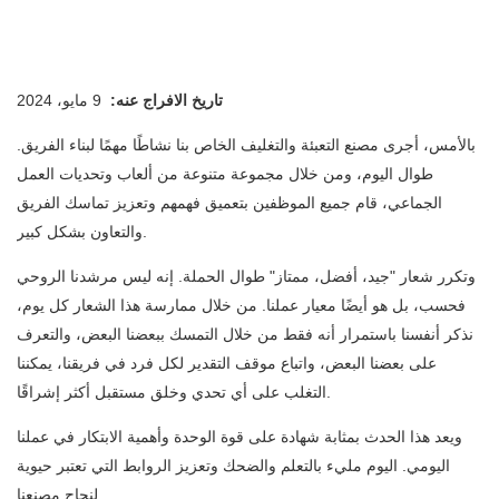
تاريخ الافراج عنه:
9 مايو، 2024
بالأمس، أجرى مصنع التعبئة والتغليف الخاص بنا نشاطًا مهمًا لبناء الفريق.
طوال اليوم، ومن خلال مجموعة متنوعة من ألعاب وتحديات العمل
الجماعي، قام جميع الموظفين بتعميق فهمهم وتعزيز تماسك الفريق
والتعاون بشكل كبير.
وتكرر شعار "جيد، أفضل، ممتاز" طوال الحملة. إنه ليس مرشدنا الروحي
فحسب، بل هو أيضًا معيار عملنا. من خلال ممارسة هذا الشعار كل يوم،
نذكر أنفسنا باستمرار أنه فقط من خلال التمسك ببعضنا البعض، والتعرف
على بعضنا البعض، واتباع موقف التقدير لكل فرد في فريقنا، يمكننا
التغلب على أي تحدي وخلق مستقبل أكثر إشراقًا.
ويعد هذا الحدث بمثابة شهادة على قوة الوحدة وأهمية الابتكار في عملنا
اليومي. اليوم مليء بالتعلم والضحك وتعزيز الروابط التي تعتبر حيوية
لنجاح مصنعنا.