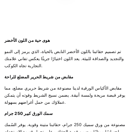
هوى حية من اللون الأخضر
تم تصميم حقائبنا باللون الأخضر النابض بالحياة، الذي يرمز إلى النمو
والتجديد والصداقة للبيئة. يعد اللون اختيارًا جريئًا يعكس تفاني علامتك
التجارية تجاه الكوكب.
مقابض من شريط الحرير المضلع للراحة
مقابض الأكياس الورقية لدينا مصنوعة من شريط حريري مضلع، مما
يوفر قبضة مريحة ولمسة أنيقة. يضمن نسيج الشريط وقوته أن يتمكن
عملاؤك من حمل أغراضهم بسهولة.
سمك الورق كبير 250 جرام
مصنوعة من ورق سميك 250 جرام، حقائبنا متينة وقوية. يوفر السُمك
إحساسًا ممتازًا ويضمن قدرة الحقائب على تحمل قسوة الاستخدام