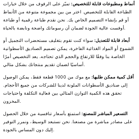
أنماط ومطبوعات قابلة للتخصيص:
تميّز على الرفوف من خلال خيارات
الطباعة القابلة للتخصيص. اختر من بين مجموعة متنوعة من الأنماط
أو قم بإنشاء التصميم الخاص بك. نحن نقدم طباعة رقمية أو طباعة
أوفست عالية الجودة لضمان أن رسوماتك واضحة ونابضة بالحياة.
أبعاد قابلة للتعديل:
سواء كنت تقوم بتغليف مستحضرات التجميل أو
الشموع أو المواد الغذائية الفاخرة، يمكن تصميم الصناديق الأسطوانية
الخاصة بنا وفقًا للارتفاع والحجم الذي تحتاجه. يعد التخصيص أمرًا
أساسيًا لضمان تقديم منتجاتك بشكل مثالي.
أقل كمية ممكن طلبها:
مع موك من 1000 قطعة فقط، يمكن الوصول
إلى صناديق الأسطوانات الملونة لدينا للشركات من جميع الأحجام.
تحقق هذه الكمية التوازن المثالي بين فعالية التكلفة واحتياجات
المخزون.
التسعير المباشر للمصنع:
استمتع بأسعار تنافسية من خلال الحصول
على مصادر مباشرة من مصنعنا. نحن نستبعد الوسيط، ونمرر التوفير
إليك دون المساس بالجودة.