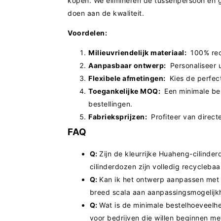
kopen. We elimineren de tussenpersoon en 
doen aan de kwaliteit.
Voordelen:
Milieuvriendelijk materiaal:
100% rec
Aanpasbaar ontwerp:
Personaliseer 
Flexibele afmetingen:
Kies de perfec
Toegankelijke MOQ:
Een minimale bes
bestellingen.
Fabrieksprijzen:
Profiteer van directe
FAQ
Q:
Zijn de kleurrijke Huaheng-cilind
cilinderdozen zijn volledig recyclebaa
Q:
Kan ik het ontwerp aanpassen met 
breed scala aan aanpassingsmogelijk
Q:
Wat is de minimale bestelhoeveel
voor bedrijven die willen beginnen m