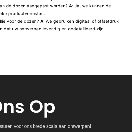
van de dozen aangepast worden?
A:
Ja, we kunnen de
eke productvereisten.
llie voor de dozen?
A:
We gebruiken digitaal of offsetdruk
n dat uw ontwerpen levendig en gedetailleerd zijn.
Ons Op
n sturen voor ons brede scala aan ontwerpen!