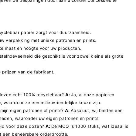
geven de besparingen door aan u zonder concessies te
yclebaar papier zorgt voor duurzaamheid.
uw verpakking met unieke patronen en prints.
te maat en hoogte voor uw producten.
telhoeveelheid die geschikt is voor zowel kleine als grote
 prijzen van de fabrikant.
erdozen echt 100% recyclebaar?
A:
Ja, al onze papieren
r, waardoor ze een milieuvriendelijke keuze zijn.
mijn eigen patronen of prints?
A:
Absoluut, wij bieden een
heden, waaronder uw eigen patronen en prints.
heid voor deze dozen?
A:
De MOQ is 1000 stuks, wat ideaal is
et een beheersbare ordergrootte.