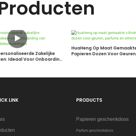
 Producten
HuaHeng Op Maat Gemaakte 
rsonaliseerde Zakelijke
Papieren Dozen Voor Geuren,
n: Ideaal Voor Onboarding
Etherische Oliën
rs En Jubileumvieringen
ICK LINK
PRODUCTS
uis
Papieren geschenkdoos
oducten
Parfum geschenkdoos