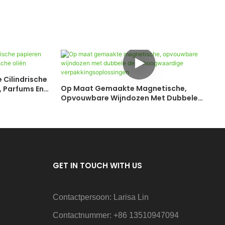
Cilindrische
Op Maat Gemaakte Magnetische,
 Parfums En
Opvouwbare Wijndozen Met Dubbele
Deur: Hoogwaardige
Verpakkingsoplossingen
GET IN TOUCH WITH US
Contactpersoon: Larisa Lin
Contactnummer: +86 13510947094