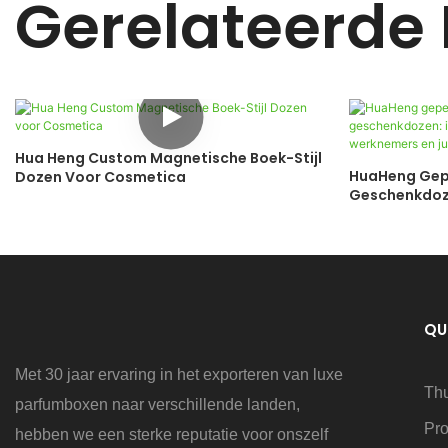
Gerelateerde
Hua Heng Custom Magnetische Boek-Stijl
HuaHeng Gepe
Dozen Voor Cosmetica
Geschenkdoze
Van Werkneme
QU
Met 30 jaar ervaring in het exporteren van luxe
Th
parfumboxen naar verschillende landen,
Pr
hebben we een sterke reputatie voor onszelf