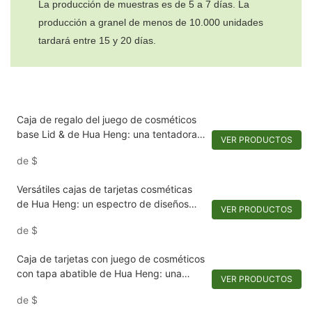
La producción de muestras es de 5 a 7 días. La
producción a granel de menos de 10.000 unidades
tardará entre 15 y 20 días.
Caja de regalo del juego de cosméticos
base Lid & de Hua Heng: una tentadora
VER PRODUCTOS
variedad de belleza
de
$
Versátiles cajas de tarjetas cosméticas
de Hua Heng: un espectro de diseños
VER PRODUCTOS
elegantes
de
$
Caja de tarjetas con juego de cosméticos
con tapa abatible de Hua Heng: una
VER PRODUCTOS
presentación refinada de productos
de
$
básicos de belleza.1722250371206134