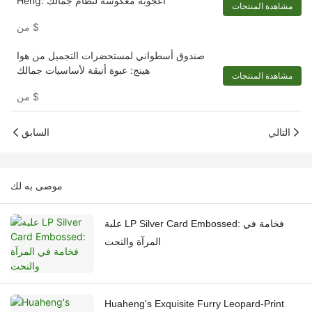
Heng: أعجوبة معكوسة لنظام جمالك
مشاهدة المنتجات
$
من
صندوق أسطواني لمستحضرات التجميل من هوا
هينج: عبوة أنيقة لأساسيات جمالك
مشاهدة المنتجات
$
من
التالي
السابق
موصى به لك
علبة LP Silver Card Embossed: فخامة في
المرآة والنحت
Huaheng's Exquisite Furry Leopard-Print