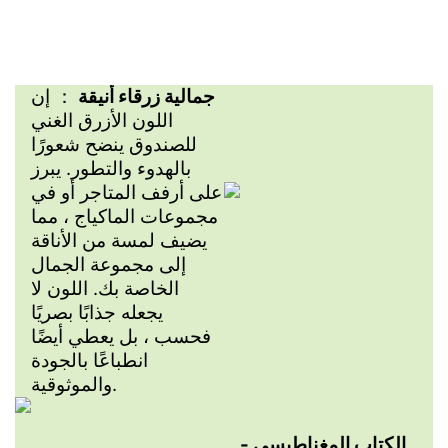
جمالية زرقاء أنيقة
： إن
اللون الأزرق الغني
للصندوق ينضح شعورًا
بالهدوء والتطور. يبرز
على أرفف المتاجر أو في
مجموعات الماكياج ، مما
يضيف لمسة من الأناقة
إلى مجموعة الجمال
الخاصة بك. اللون لا
يجعله جذابًا بصريًا
فحسب ، بل يعطي أيضًا
انطباعًا بالجودة
والموثوقية.
الكتاب المغناطيسي -