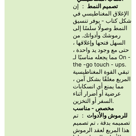
تصميم النمط
： إن
الإغلاق المغناطيسي في
شكل كتاب - يوفر تنسيق
النمط وصولًا سلسًا إلى
رموشك وأدواتك. من
السهل فتحها وإغلاقها ،
حتى مع وجود يد واحدة ،
مما يجعله مناسبًا لـ On -
the -go touch - ups.
تبقي القوة المغناطيسية
المربع مغلقًا بشكل آمن ،
مما يمنع أي انسكابات
عرضية أو أضرار أثناء
السفر أو التخزين.
مخصص - مناسب
للرموش والأدوات
： تم
تصميمه بدقة ، تم تصميم
هذا المربع لعقد الرموش