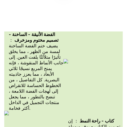
الفضة الأنيقة - الساخنة -
تصميم مختوم ومزخرف
：
يضيف ختم الفضة الساخنة
لمسة من الظهر ، مما يخلق
تأثيرًا متلألئًا يلفت العين. إلى
جانب الأنماط المنقوشة ، فإنه
يمنح المربع نسيجًا ثلاثي
الأبعاد ، مما يعزز جاذبيته
البصرية. كل التفاصيل ، من
الخطوط الحساسة للانقراض
إلى لهجات الفضة اللامعة ،
تنضح بالتطور ، مما يجعل
منتجات التجميل في الداخل
أكثر فخامة.
كتاب - راحة النمط
： إن
تصميم الكتاب - يوفر سهولة