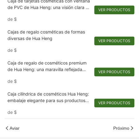
Caja de tarjetas cosméticas con ventana
de PVC de Hua Heng: una visión clara de
VER PRODUCTOS
la elegancia
de
$
Cajas de regalo cosméticas de formas
diversas de Hua Heng
VER PRODUCTOS
de
$
Caja de regalo de cosméticos premium
de Hua Heng: una maravilla reflejada
VER PRODUCTOS
para su régimen de belleza
de
$
Caja cilíndrica de cosméticos Hua Heng:
embalaje elegante para sus productos
VER PRODUCTOS
básicos de belleza
de
$
Aviar
Próximo