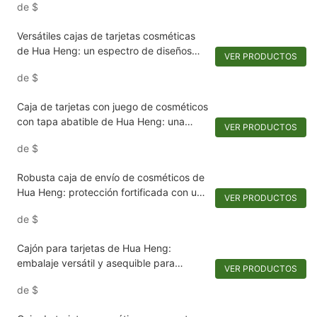
de
$
Versátiles cajas de tarjetas cosméticas
de Hua Heng: un espectro de diseños
VER PRODUCTOS
elegantes
de
$
Caja de tarjetas con juego de cosméticos
con tapa abatible de Hua Heng: una
VER PRODUCTOS
presentación refinada de productos
de
$
básicos de belleza.1722250371206134
Robusta caja de envío de cosméticos de
Hua Heng: protección fortificada con un
VER PRODUCTOS
toque lujoso
de
$
Cajón para tarjetas de Hua Heng:
embalaje versátil y asequible para
VER PRODUCTOS
perfumes y cosméticos
de
$