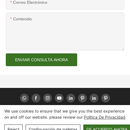
Correo Electrónico
Contenido
ENVIAR CONSULTA AHORA
We use cookies to ensure that we give you the best experience
on and off our website. please review our
Política De Privacidad
Copyright © 2026 Huaheng -
www.huahengpack.com
|
Mapa del
sitio
|
Política de privacidad
Reject
Configuración de galletas
DE ACUERDO AHORA