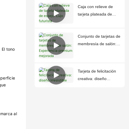
Caja con relieve de
tarjeta plateada de
espejo: Lujo futurista
Conjunto de tarjetas de
membresía de salón:
 El tono
Experiencia premium
mejorada
Tarjeta de felicitación
perficie
creativa: diseño
que
irresistible
 marca al