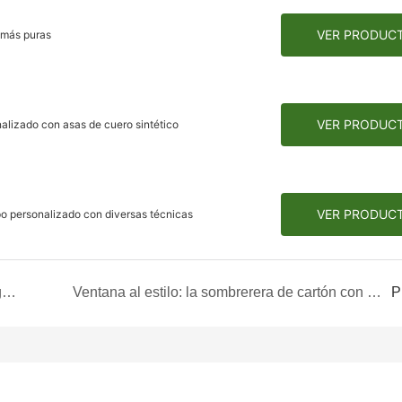
VER PRODUC
s más puras
VER PRODUC
alizado con asas de cuero sintético
VER PRODUC
po personalizado con diversas técnicas
📱✨ Envío ecológico a través de teléfonos inteligentes: ¡Presentamos los envases reciclados de Hua Heng!
Ventana al estilo: la sombrerera de cartón con ventana abierta
P