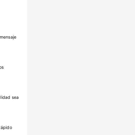
n mensaje
os
lidad sea
rápido