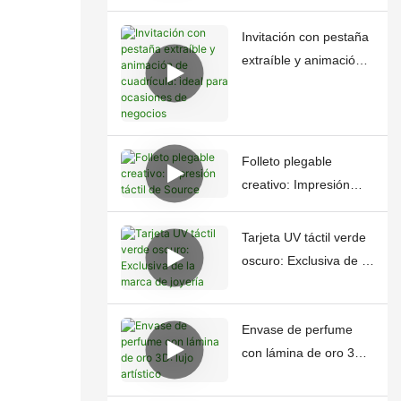
Invitación con pestaña
extraíble y animación
de cuadrícula: ideal
para ocasiones de
negocios
Folleto plegable
creativo: Impresión
táctil de Source
Tarjeta UV táctil verde
oscuro: Exclusiva de la
marca de joyería
Envase de perfume
con lámina de oro 3D:
lujo artístico