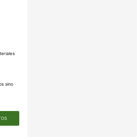
teriales
os sino
TOS