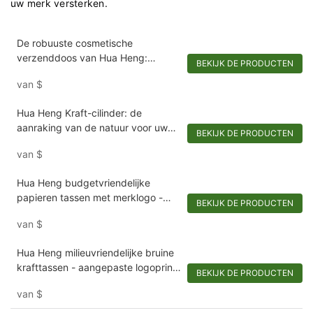
uw merk versterken.
De robuuste cosmetische
verzenddoos van Hua Heng:
BEKIJK DE PRODUCTEN
versterkte bescherming met een
van
$
luxe uitstraling
Hua Heng Kraft-cilinder: de
aanraking van de natuur voor uw
BEKIJK DE PRODUCTEN
puurste aanbod
van
$
Hua Heng budgetvriendelijke
papieren tassen met merklogo -
BEKIJK DE PRODUCTEN
kraftpapier op maat met kunstleren
van
$
handvatten
Hua Heng milieuvriendelijke bruine
krafttassen - aangepaste logoprint
BEKIJK DE PRODUCTEN
met diverse technieken
van
$