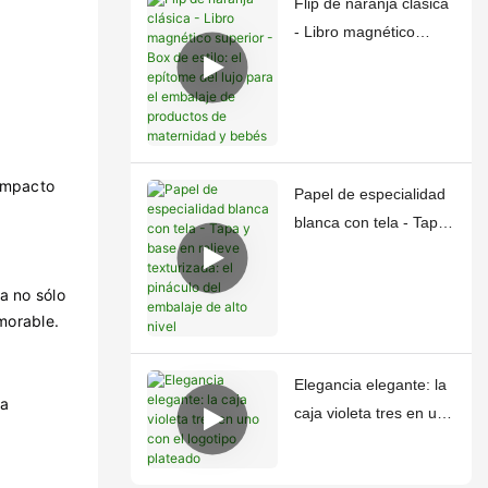
Flip de naranja clásica
- Libro magnético
superior - Box de
estilo: el epítome del
lujo para el embalaje
de productos de
maternidad y bebés
 impacto
Papel de especialidad
blanca con tela - Tapa
y base en relieve
texturizada: el pináculo
a no sólo
del embalaje de alto
morable.
nivel
Elegancia elegante: la
na
caja violeta tres en uno
con el logotipo
plateado