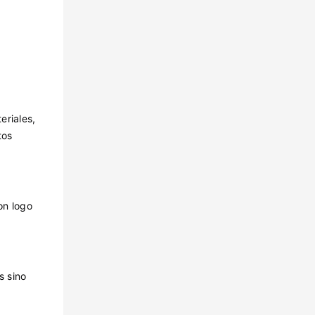
eriales,
tos
on logo
s sino