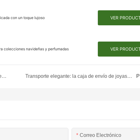
VER PRODUC
icada con un toque lujoso
VER PRODUC
para colecciones navideñas y perfumadas
Elegancia en reposo: la sofisticada caja plegable para ropa de dormir
Transporte elegante: la caja de envío de joyas con estampado de mármol
P
Correo Electrónico