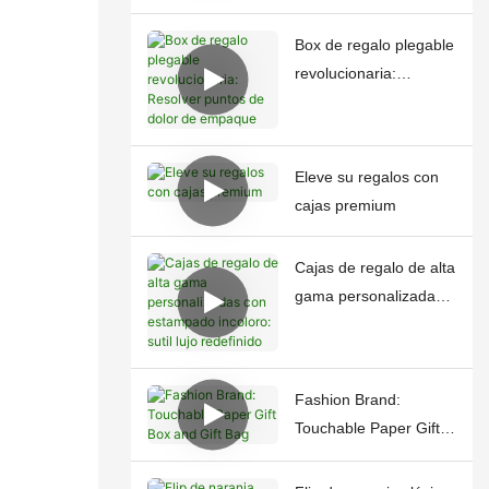
Box de regalo plegable
revolucionaria:
Resolver puntos de
dolor de empaque
Eleve su regalos con
cajas premium
Cajas de regalo de alta
gama personalizadas
con estampado
incoloro: sutil lujo
redefinido
Fashion Brand:
Touchable Paper Gift
Box and Gift Bag