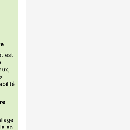
re
t est
é
aux,
ux
bilité
re
llage
cle en