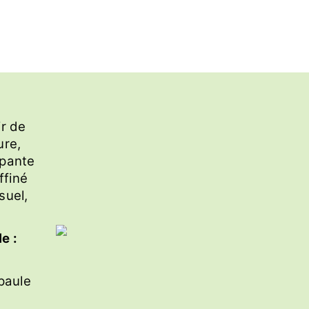
ir de
ure,
ppante
ffiné
suel,
e :
paule