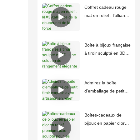
Coffret cadeau rouge
mat en relief : l'alliance
de la douceur et de la
force
Boîte à bijoux française
à tiroir sculpté en 3D :
une solution de
rangement élégante
Admirez la boîte
d'emballage de petit
tiroir exquise avec
artisanat en relief
Boîtes-cadeaux de
bijoux en papier d'or
en relief premium: luxe
sculpté pour les trésors