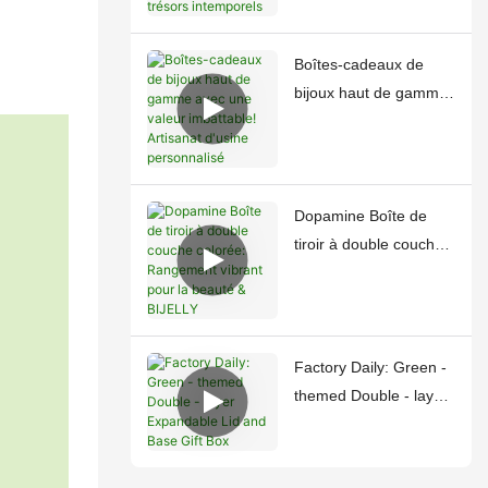
intemporels
Boîtes-cadeaux de
bijoux haut de gamme
avec une valeur
imbattable! Artisanat
d'usine personnalisé
Dopamine Boîte de
tiroir à double couche
colorée: Rangement
vibrant pour la beauté
& BIJELLY
Factory Daily: Green -
themed Double - layer
Expandable Lid and
Base Gift Box