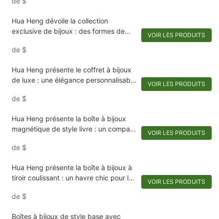
de
$
Hua Heng dévoile la collection
exclusive de bijoux : des formes de
VOIR LES PRODUITS
boîtes uniques pour des bijoux
de
$
extraordinaires
Hua Heng présente le coffret à bijoux
de luxe : une élégance personnalisable
VOIR LES PRODUITS
pour votre collection
de
$
Hua Heng présente la boîte à bijoux
magnétique de style livre : un compact
VOIR LES PRODUITS
luxueux pour les
de
$
souvenirs.1721984551582989
Hua Heng présente la boîte à bijoux à
tiroir coulissant : un havre chic pour les
VOIR LES PRODUITS
décorations
de
$
Boîtes à bijoux de style base avec