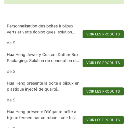
Personnalisation des boîtes à bijoux
verts et verts écologiques: solution
VOIR LES PRODUITS
d'emballage de bijoux complet
de
$
Hua Heng Jewelry Custom Dather Box
Packaging: Solution de conception de
VOIR LES PRODUITS
support intégrée
de
$
Hua Heng présente la boîte à bijoux en
plastique injecté de qualité
VOIR LES PRODUITS
supérieure : une fusion de luxe et
de
$
d'efficacité
Hua Heng présente l'élégante boîte à
bijoux fermée par un ruban : une fusion
VOIR LES PRODUITS
de style et de sécurité