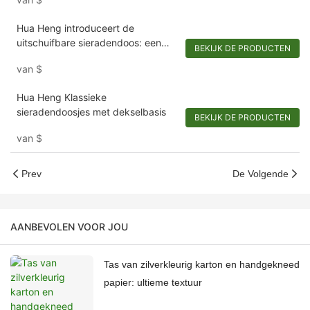
souvenirs-1721984551582989
Hua Heng introduceert de
uitschuifbare sieradendoos: een
BEKIJK DE PRODUCTEN
chique toevluchtsoord voor
van
$
versieringen
Hua Heng Klassieke
sieradendoosjes met dekselbasis
BEKIJK DE PRODUCTEN
van
$
Prev
De Volgende
AANBEVOLEN VOOR JOU
Tas van zilverkleurig karton en handgekneed
papier: ultieme textuur