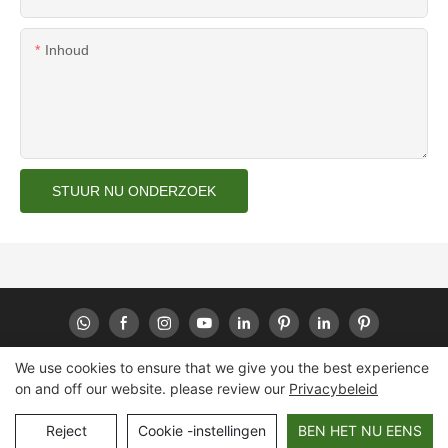
Inhoud
STUUR NU ONDERZOEK
We use cookies to ensure that we give you the best experience
on and off our website. please review our
Privacybeleid
Copyright © 2026 Huaheng -
www.huahengpack.com
|
Sitemap
|
Privacybeleid
Reject
Cookie -instellingen
BEN HET NU EENS