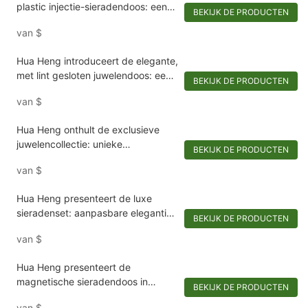
plastic injectie-sieradendoos: een
BEKIJK DE PRODUCTEN
combinatie van luxe en efficiëntie
van
$
Hua Heng introduceert de elegante,
met lint gesloten juwelendoos: een
BEKIJK DE PRODUCTEN
combinatie van stijl en veiligheid
van
$
Hua Heng onthult de exclusieve
juwelencollectie: unieke
BEKIJK DE PRODUCTEN
doosvormen voor buitengewone
van
$
sieraden
Hua Heng presenteert de luxe
sieradenset: aanpasbare elegantie
BEKIJK DE PRODUCTEN
voor uw collectie
van
$
Hua Heng presenteert de
magnetische sieradendoos in
BEKIJK DE PRODUCTEN
boekstijl: een luxe compact voor
van
$