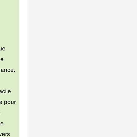
ue
de
gance.
acile
ue pour
s
ne
vers