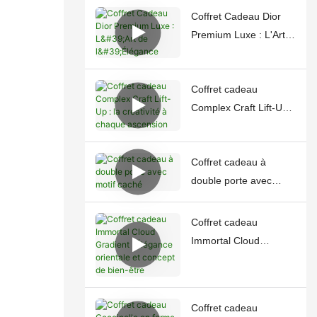
Coffret Cadeau Dior
Premium Luxe : L'Art
de l'Élégance
Coffret cadeau
Complex Craft Lift-Up :
la créativité à chaque
ascension
Coffret cadeau à
double porte avec
motif caché
Coffret cadeau
Immortal Cloud
Gradient : Élégance
orientale et concept de
bien-être
Coffret cadeau