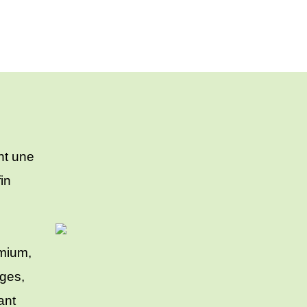
nt une
in
emium,
uges,
ant