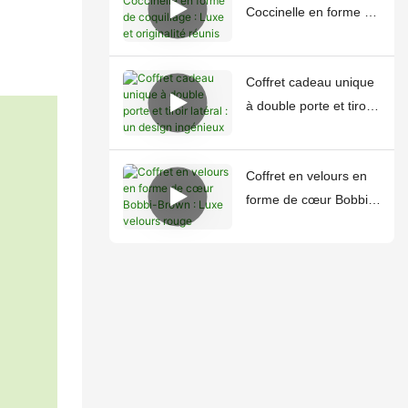
Coccinelle en forme de
coquillage : Luxe et
originalité réunis
Coffret cadeau unique
à double porte et tiroir
latéral : un design
ingénieux
Coffret en velours en
forme de cœur Bobbi-
Brown : Luxe velours
rouge