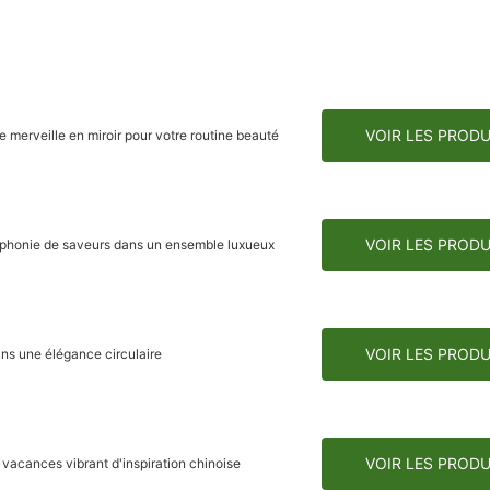
VOIR LES PRODU
merveille en miroir pour votre routine beauté
VOIR LES PRODU
mphonie de saveurs dans un ensemble luxueux
VOIR LES PRODU
ns une élégance circulaire
VOIR LES PRODU
vacances vibrant d'inspiration chinoise